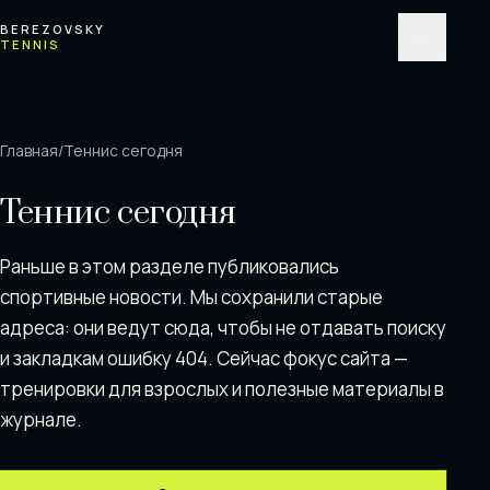
Перейти к содержимому
BEREZOVSKY
TENNIS
Меню
Главная
/
Теннис сегодня
Теннис сегодня
Раньше в этом разделе публиковались
спортивные новости. Мы сохранили старые
адреса: они ведут сюда, чтобы не отдавать поискy
и закладкам ошибку 404. Сейчас фокус сайта —
тренировки для взрослых и полезные материалы в
журнале.