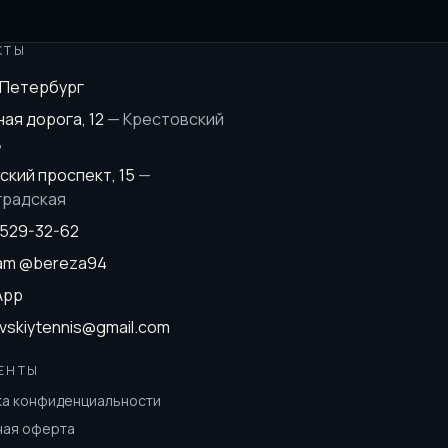
КТЫ
-Петербург
ая дорога, 12
—
Крестовский
в
ский проспект, 15
—
градская
 529-32-62
ram
@bereza94
App
vskiytennis@gmail.com
ЕНТЫ
ка конфиденциальности
ная оферта