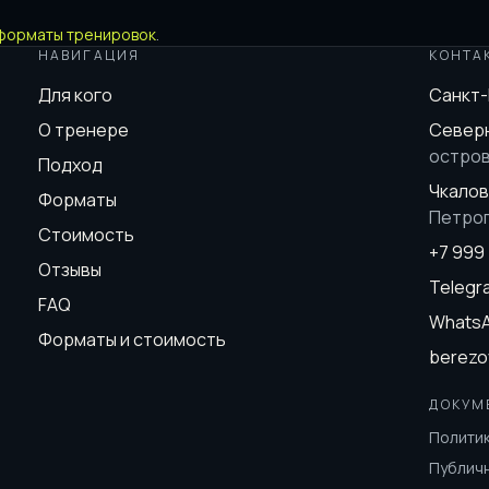
форматы тренировок
.
НАВИГАЦИЯ
КОНТА
Для кого
Санкт
О тренере
Северн
остро
Подход
Чкалов
Форматы
Петро
Стоимость
+7 999
Отзывы
Teleg
FAQ
Whats
Форматы и стоимость
berezo
ДОКУМ
Полити
Публич