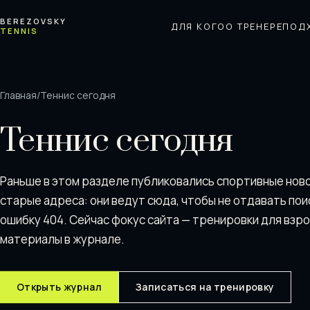
Перейти к содержимому
BEREZOVSKY
ДЛЯ КОГО
О ТРЕНЕРЕ
ПОД
TENNIS
Главная
/
Теннис сегодня
Теннис сегодня
Раньше в этом разделе публиковались спортивные нов
старые адреса: они ведут сюда, чтобы не отдавать пои
ошибку 404. Сейчас фокус сайта — тренировки для взр
материалы в журнале.
Открыть журнал
Записаться на тренировку