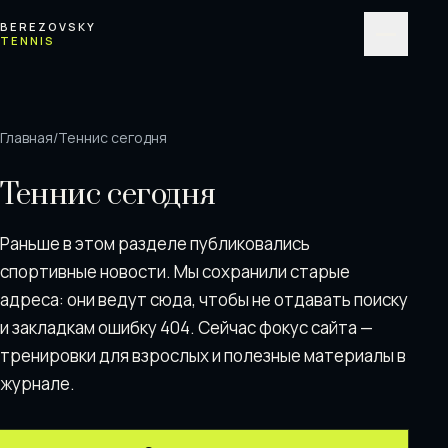
Перейти к содержимому
BEREZOVSKY
TENNIS
Меню
Главная
/
Теннис сегодня
Теннис сегодня
Раньше в этом разделе публиковались
спортивные новости. Мы сохранили старые
адреса: они ведут сюда, чтобы не отдавать поискy
и закладкам ошибку 404. Сейчас фокус сайта —
тренировки для взрослых и полезные материалы в
журнале.