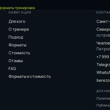
форматы тренировок
.
НАВИГАЦИЯ
КОНТА
Для кого
Санкт
О тренере
Северн
остро
Подход
Чкалов
Форматы
Петро
Стоимость
+7 999
Отзывы
Teleg
FAQ
Whats
Форматы и стоимость
berezo
ДОКУМ
Полити
Публич