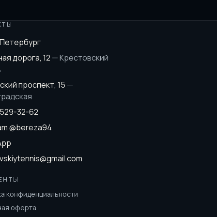
КТЫ
-Петербург
ая дорога, 12
—
Крестовский
в
ский проспект, 15
—
градская
 529-32-62
ram
@bereza94
App
vskiytennis@gmail.com
ЕНТЫ
ка конфиденциальности
ная оферта