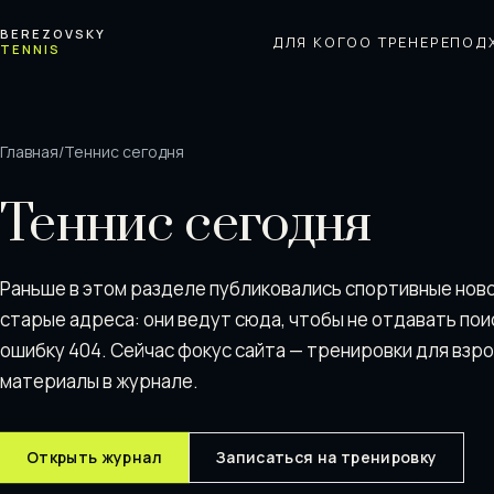
Перейти к содержимому
BEREZOVSKY
ДЛЯ КОГО
О ТРЕНЕРЕ
ПОД
TENNIS
Главная
/
Теннис сегодня
Теннис сегодня
Раньше в этом разделе публиковались спортивные нов
старые адреса: они ведут сюда, чтобы не отдавать пои
ошибку 404. Сейчас фокус сайта — тренировки для взр
материалы в журнале.
Открыть журнал
Записаться на тренировку