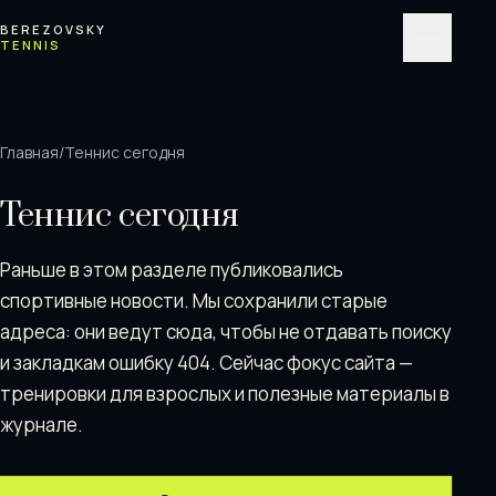
Перейти к содержимому
BEREZOVSKY
TENNIS
Меню
Главная
/
Теннис сегодня
Теннис сегодня
Раньше в этом разделе публиковались
спортивные новости. Мы сохранили старые
адреса: они ведут сюда, чтобы не отдавать поискy
и закладкам ошибку 404. Сейчас фокус сайта —
тренировки для взрослых и полезные материалы в
журнале.