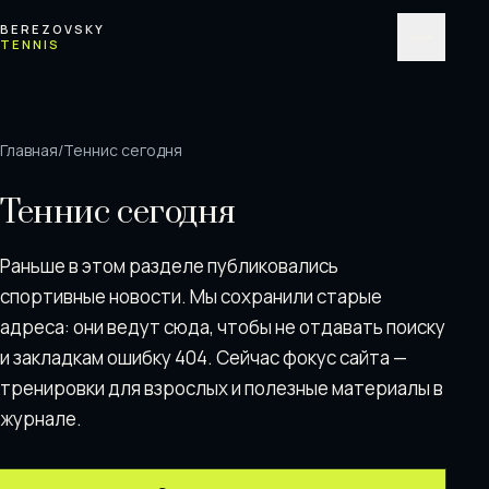
Перейти к содержимому
BEREZOVSKY
TENNIS
Меню
Главная
/
Теннис сегодня
Теннис сегодня
Раньше в этом разделе публиковались
спортивные новости. Мы сохранили старые
адреса: они ведут сюда, чтобы не отдавать поискy
и закладкам ошибку 404. Сейчас фокус сайта —
тренировки для взрослых и полезные материалы в
журнале.