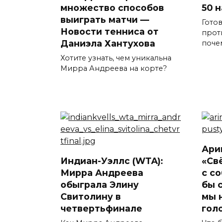
множество способов
50 н
выиграть матчи —
Гото
Новости тенниса от
прот
Даниэла Хантухова
поче
Хотите узнать, чем уникальна
Мирра Андреева на корте?
Ари
Индиан-Уэллс (WTA):
«Св
Мирра Андреева
с с
обыграла Элину
бы 
Свитолину в
мы 
четвертьфинале
гол