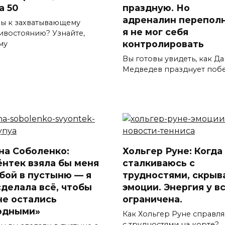
а 50
праздную. Но
адреналин переполн
вы к захватывающему
я не мог себя
ивостоянию? Узнайте,
контролировать
му
Вы готовы увидеть, как Д
Медведев празднует поб
на Соболенко:
Хольгер Руне: Когда
ёнтек взяла бы меня
сталкиваюсь с
обой в пустыню — я
трудностями, скрыв
сделала всё, чтобы
эмоции. Энергия у в
не остались
ограничена.
одными»
Как Хольгер Руне справля
с трудностями на корте?