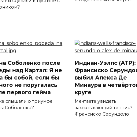
ы вы сделали в пустыне с
рником?
на Соболенко после
Индиан-Уэллс (ATP):
еды над Картал: Я не
Франсиско Серундо
а бы собой, если бы
выбил Алекса Де
ного не поругалась
Минаура в четвёрто
ле первого гейма
круге
же слышали о триумфе
Мечтаете увидеть
ы Соболенко?
захватывающий теннис?
Франсиско Серундоло