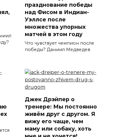
празднование победы
ял,
над Фисом в Индиан-
Уэллсе после
множества упорных
матчей в этом году
аниил
еду?
Что чувствует чемпион после
победы? Даниил Медведев
Джек Дрэйпер о
аю
тренере: Мы постоянно
сех
живём друг с другом. Я
вижу его чаще, чем
маму или собаку, хоть
ется
мне и не хочется!