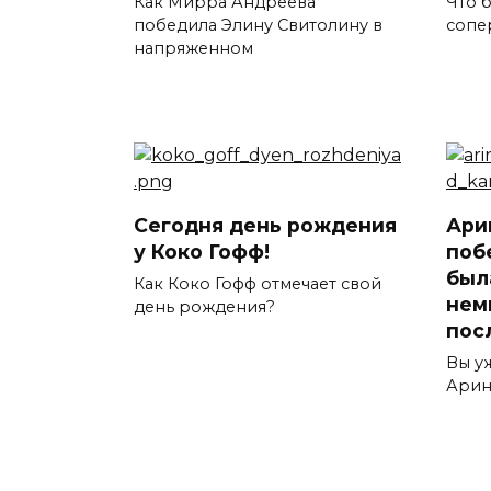
Как Мирра Андреева
Что б
победила Элину Свитолину в
сопе
напряженном
Сегодня день рождения
Ари
у Коко Гофф!
поб
был
Как Коко Гофф отмечает свой
нем
день рождения?
пос
Вы у
Арин