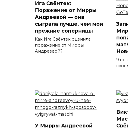
Ига Свёнтек:
Поражение от Мирры
Андреевой — она
сыграла лучше, чем мои
Зап
прежние соперницы
Мир
поп
Как Ига Свёнтек оценила
мат
поражение от Мирры
Нов
Андреевой?
Что 
своё
Вик
Мас
У Мирры Андреевой
Свё