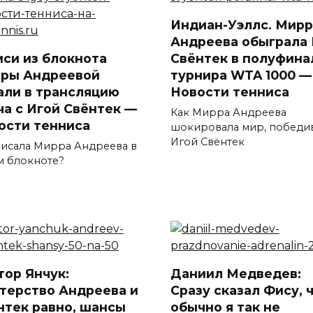
Индиан-Уэллс. Мирр
Андреева обыграла 
иси из блокнота
Свёнтек в полуфина
ры Андреевой
турнира WTA 1000 —
али в трансляцию
Новости тенниса
ча с Игой Свёнтек —
Как Мирра Андреева
ости тенниса
шокировала мир, победи
Игой Свёнтек
писала Мирра Андреева в
м блокноте?
тор Янчук:
Даниил Медведев:
терство Андреева и
Сразу сказал Фису, 
нтек равно, шансы
обычно я так не