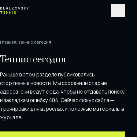
Перейти к содержимому
BEREZOVSKY
TENNIS
Меню
Главная
/
Теннис сегодня
Теннис сегодня
Раньше в этом разделе публиковались
спортивные новости. Мы сохранили старые
адреса: они ведут сюда, чтобы не отдавать поискy
и закладкам ошибку 404. Сейчас фокус сайта —
тренировки для взрослых и полезные материалы в
журнале.