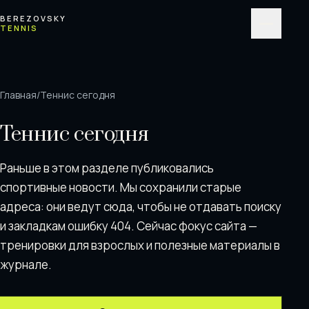
Перейти к содержимому
BEREZOVSKY
TENNIS
Меню
Главная
/
Теннис сегодня
Теннис сегодня
Раньше в этом разделе публиковались
спортивные новости. Мы сохранили старые
адреса: они ведут сюда, чтобы не отдавать поискy
и закладкам ошибку 404. Сейчас фокус сайта —
тренировки для взрослых и полезные материалы в
журнале.