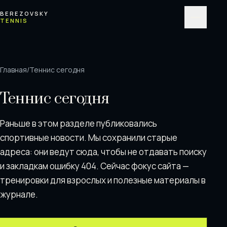
Перейти к содержимому
BEREZOVSKY
TENNIS
Меню
Главная
/
Теннис сегодня
Теннис сегодня
Раньше в этом разделе публиковались
спортивные новости. Мы сохранили старые
адреса: они ведут сюда, чтобы не отдавать поискy
и закладкам ошибку 404. Сейчас фокус сайта —
тренировки для взрослых и полезные материалы в
журнале.