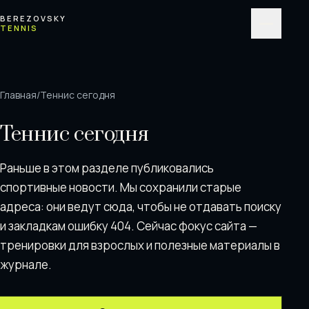
Перейти к содержимому
BEREZOVSKY
TENNIS
Меню
Главная
/
Теннис сегодня
Теннис сегодня
Раньше в этом разделе публиковались
спортивные новости. Мы сохранили старые
адреса: они ведут сюда, чтобы не отдавать поискy
и закладкам ошибку 404. Сейчас фокус сайта —
тренировки для взрослых и полезные материалы в
журнале.