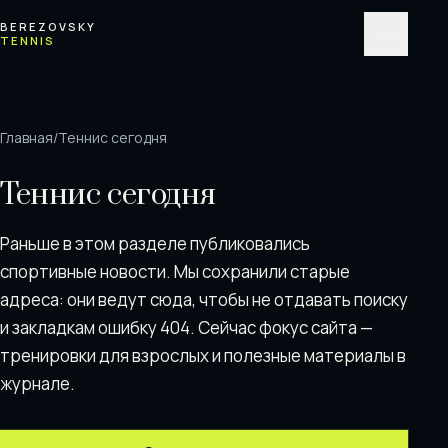
Перейти к содержимому
BEREZOVSKY
TENNIS
Меню
Главная
/
Теннис сегодня
Теннис сегодня
Раньше в этом разделе публиковались
спортивные новости. Мы сохранили старые
адреса: они ведут сюда, чтобы не отдавать поискy
и закладкам ошибку 404. Сейчас фокус сайта —
тренировки для взрослых и полезные материалы в
журнале.