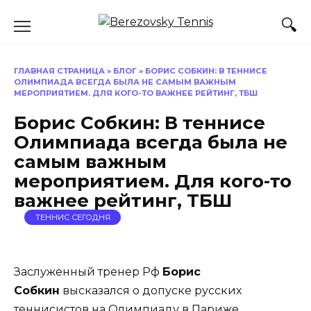
Перейти
к
содержанию
ГЛАВНАЯ СТРАНИЦА
»
БЛОГ
»
БОРИС СОБКИН: В ТЕННИСЕ
ОЛИМПИАДА ВСЕГДА БЫЛА НЕ САМЫМ ВАЖНЫМ
МЕРОПРИЯТИЕМ. ДЛЯ КОГО-ТО ВАЖНЕЕ РЕЙТИНГ, ТБШ
Борис Собкин: В теннисе
Олимпиада всегда была не
самым важным
мероприятием. Для кого-то
важнее рейтинг, ТБШ
ТЕННИС СЕГОДНЯ
Заслуженный тренер Рф
Борис
Собкин
высказался о допуске русских
теннисистов на Олимпиаду в Париже.