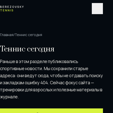
Перейти к содержимому
BEREZOVSKY
TENNIS
Меню
Главная
/
Теннис сегодня
Теннис сегодня
Раньше в этом разделе публиковались
спортивные новости. Мы сохранили старые
адреса: они ведут сюда, чтобы не отдавать поискy
и закладкам ошибку 404. Сейчас фокус сайта —
тренировки для взрослых и полезные материалы в
журнале.