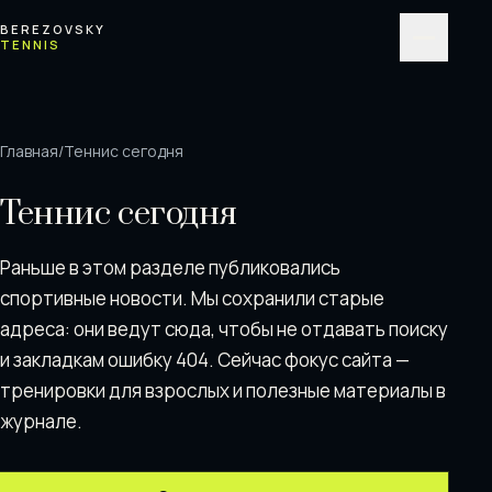
Перейти к содержимому
BEREZOVSKY
TENNIS
Меню
Главная
/
Теннис сегодня
Теннис сегодня
Раньше в этом разделе публиковались
спортивные новости. Мы сохранили старые
адреса: они ведут сюда, чтобы не отдавать поискy
и закладкам ошибку 404. Сейчас фокус сайта —
тренировки для взрослых и полезные материалы в
журнале.