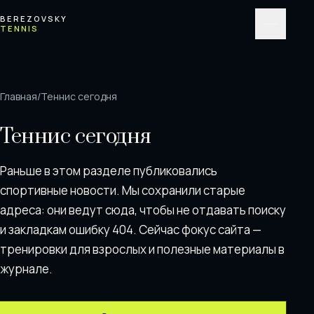
Перейти к содержимому
BEREZOVSKY
TENNIS
Меню
Главная
/
Теннис сегодня
Теннис сегодня
Раньше в этом разделе публиковались
спортивные новости. Мы сохранили старые
адреса: они ведут сюда, чтобы не отдавать поискy
и закладкам ошибку 404. Сейчас фокус сайта —
тренировки для взрослых и полезные материалы в
журнале.