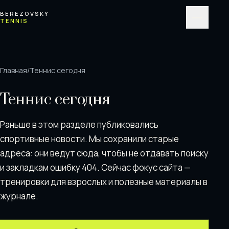
Перейти к содержимому
BEREZOVSKY
TENNIS
Меню
Главная
/
Теннис сегодня
Теннис сегодня
Раньше в этом разделе публиковались
спортивные новости. Мы сохранили старые
адреса: они ведут сюда, чтобы не отдавать поискy
и закладкам ошибку 404. Сейчас фокус сайта —
тренировки для взрослых и полезные материалы в
журнале.