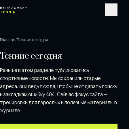
Перейти к содержимому
BEREZOVSKY
TENNIS
Меню
Главная
/
Теннис сегодня
Теннис сегодня
Раньше в этом разделе публиковались
спортивные новости. Мы сохранили старые
адреса: они ведут сюда, чтобы не отдавать поискy
и закладкам ошибку 404. Сейчас фокус сайта —
тренировки для взрослых и полезные материалы в
журнале.