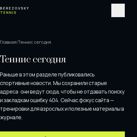
Перейти к содержимому
BEREZOVSKY
TENNIS
Меню
Главная
/
Теннис сегодня
Теннис сегодня
Раньше в этом разделе публиковались
спортивные новости. Мы сохранили старые
адреса: они ведут сюда, чтобы не отдавать поискy
и закладкам ошибку 404. Сейчас фокус сайта —
тренировки для взрослых и полезные материалы в
журнале.