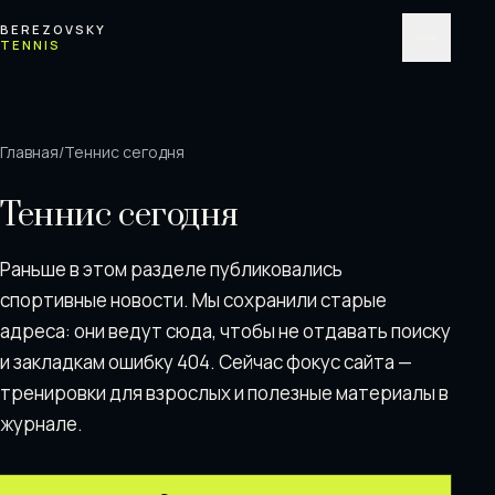
Перейти к содержимому
BEREZOVSKY
TENNIS
Меню
Главная
/
Теннис сегодня
Теннис сегодня
Раньше в этом разделе публиковались
спортивные новости. Мы сохранили старые
адреса: они ведут сюда, чтобы не отдавать поискy
и закладкам ошибку 404. Сейчас фокус сайта —
тренировки для взрослых и полезные материалы в
журнале.