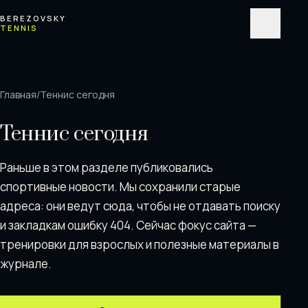
Перейти к содержимому
BEREZOVSKY
TENNIS
Меню
Главная
/
Теннис сегодня
Теннис сегодня
Раньше в этом разделе публиковались
спортивные новости. Мы сохранили старые
адреса: они ведут сюда, чтобы не отдавать поискy
и закладкам ошибку 404. Сейчас фокус сайта —
тренировки для взрослых и полезные материалы в
журнале.