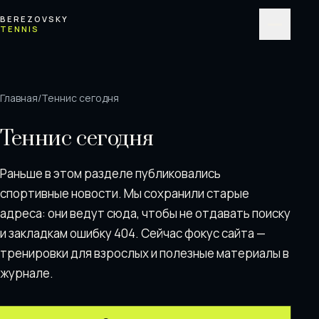
Перейти к содержимому
BEREZOVSKY
TENNIS
Меню
Главная
/
Теннис сегодня
Теннис сегодня
Раньше в этом разделе публиковались
спортивные новости. Мы сохранили старые
адреса: они ведут сюда, чтобы не отдавать поискy
и закладкам ошибку 404. Сейчас фокус сайта —
тренировки для взрослых и полезные материалы в
журнале.