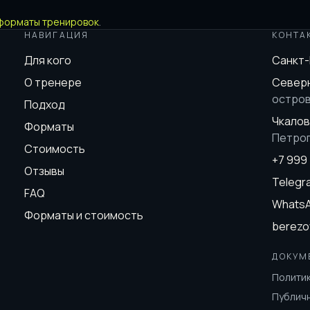
форматы тренировок
.
НАВИГАЦИЯ
КОНТА
Для кого
Санкт
О тренере
Северн
остро
Подход
Чкалов
Форматы
Петро
Стоимость
+7 999
Отзывы
Teleg
FAQ
Whats
Форматы и стоимость
berezo
ДОКУМ
Полити
Публич