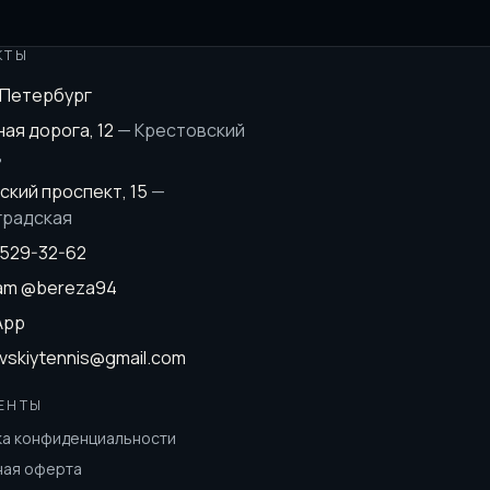
КТЫ
-Петербург
ая дорога, 12
—
Крестовский
в
ский проспект, 15
—
градская
 529-32-62
ram
@bereza94
App
vskiytennis@gmail.com
ЕНТЫ
ка конфиденциальности
ная оферта