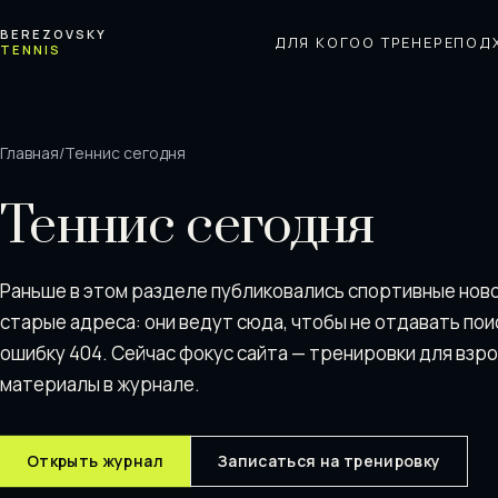
Перейти к содержимому
BEREZOVSKY
ДЛЯ КОГО
О ТРЕНЕРЕ
ПОД
TENNIS
Главная
/
Теннис сегодня
Теннис сегодня
Раньше в этом разделе публиковались спортивные нов
старые адреса: они ведут сюда, чтобы не отдавать пои
ошибку 404. Сейчас фокус сайта — тренировки для взр
материалы в журнале.
Открыть журнал
Записаться на тренировку