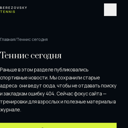
Перейти к содержимому
BEREZOVSKY
TENNIS
Меню
Главная
/
Теннис сегодня
Теннис сегодня
Раньше в этом разделе публиковались
спортивные новости. Мы сохранили старые
адреса: они ведут сюда, чтобы не отдавать поискy
и закладкам ошибку 404. Сейчас фокус сайта —
тренировки для взрослых и полезные материалы в
журнале.