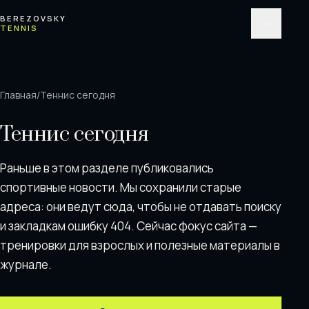
Перейти к содержимому
BEREZOVSKY
TENNIS
Меню
Главная
/
Теннис сегодня
Теннис сегодня
Раньше в этом разделе публиковались
спортивные новости. Мы сохранили старые
адреса: они ведут сюда, чтобы не отдавать поискy
и закладкам ошибку 404. Сейчас фокус сайта —
тренировки для взрослых и полезные материалы в
журнале.