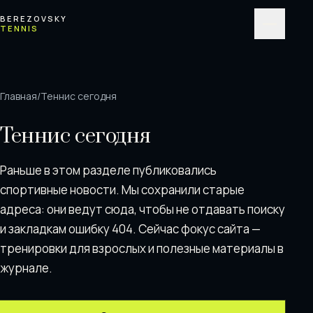
Перейти к содержимому
BEREZOVSKY
TENNIS
Меню
Главная
/
Теннис сегодня
Теннис сегодня
Раньше в этом разделе публиковались
спортивные новости. Мы сохранили старые
адреса: они ведут сюда, чтобы не отдавать поискy
и закладкам ошибку 404. Сейчас фокус сайта —
тренировки для взрослых и полезные материалы в
журнале.