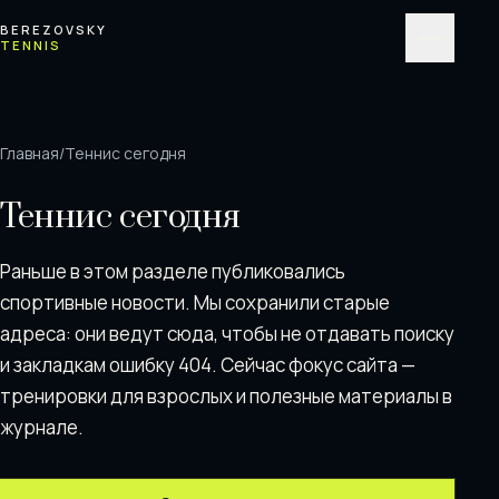
Перейти к содержимому
BEREZOVSKY
TENNIS
Меню
Главная
/
Теннис сегодня
Теннис сегодня
Раньше в этом разделе публиковались
спортивные новости. Мы сохранили старые
адреса: они ведут сюда, чтобы не отдавать поискy
и закладкам ошибку 404. Сейчас фокус сайта —
тренировки для взрослых и полезные материалы в
журнале.