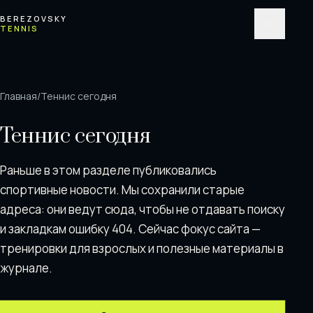
Перейти к содержимому
BEREZOVSKY
TENNIS
Меню
Главная
/
Теннис сегодня
Теннис сегодня
Раньше в этом разделе публиковались
спортивные новости. Мы сохранили старые
адреса: они ведут сюда, чтобы не отдавать поискy
и закладкам ошибку 404. Сейчас фокус сайта —
тренировки для взрослых и полезные материалы в
журнале.