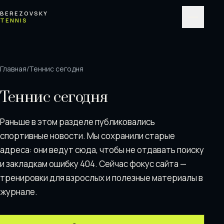
Перейти к содержимому
BEREZOVSKY
TENNIS
Меню
Главная
/
Теннис сегодня
Теннис сегодня
Раньше в этом разделе публиковались
спортивные новости. Мы сохранили старые
адреса: они ведут сюда, чтобы не отдавать поискy
и закладкам ошибку 404. Сейчас фокус сайта —
тренировки для взрослых и полезные материалы в
журнале.