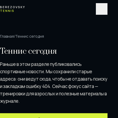
Перейти к содержимому
BEREZOVSKY
TENNIS
Меню
Главная
/
Теннис сегодня
Теннис сегодня
Раньше в этом разделе публиковались
спортивные новости. Мы сохранили старые
адреса: они ведут сюда, чтобы не отдавать поискy
и закладкам ошибку 404. Сейчас фокус сайта —
тренировки для взрослых и полезные материалы в
журнале.