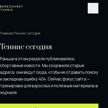
Перейти к содержимому
BEREZOVSKY
TENNIS
Меню
Главная
/
Теннис сегодня
Теннис сегодня
Раньше в этом разделе публиковались
спортивные новости. Мы сохранили старые
адреса: они ведут сюда, чтобы не отдавать поискy
и закладкам ошибку 404. Сейчас фокус сайта —
тренировки для взрослых и полезные материалы в
журнале.