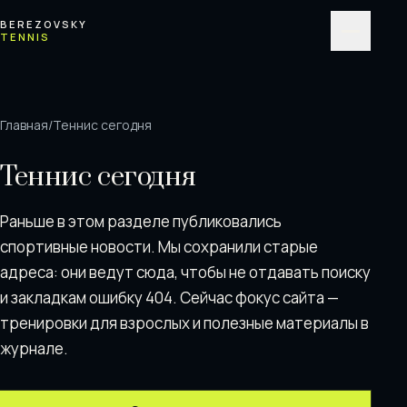
Перейти к содержимому
BEREZOVSKY
TENNIS
Меню
Главная
/
Теннис сегодня
Теннис сегодня
Раньше в этом разделе публиковались
спортивные новости. Мы сохранили старые
адреса: они ведут сюда, чтобы не отдавать поискy
и закладкам ошибку 404. Сейчас фокус сайта —
тренировки для взрослых и полезные материалы в
журнале.