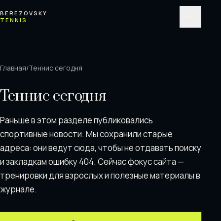
Перейти к содержимому
BEREZOVSKY
TENNIS
Меню
Главная
/
Теннис сегодня
Теннис сегодня
Раньше в этом разделе публиковались
спортивные новости. Мы сохранили старые
адреса: они ведут сюда, чтобы не отдавать поискy
и закладкам ошибку 404. Сейчас фокус сайта —
тренировки для взрослых и полезные материалы в
журнале.