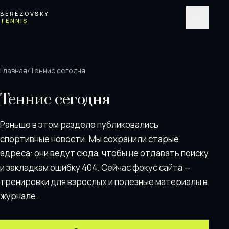
Перейти к содержимому
BEREZOVSKY
TENNIS
Меню
Главная
/
Теннис сегодня
Теннис сегодня
Раньше в этом разделе публиковались
спортивные новости. Мы сохранили старые
адреса: они ведут сюда, чтобы не отдавать поискy
и закладкам ошибку 404. Сейчас фокус сайта —
тренировки для взрослых и полезные материалы в
журнале.