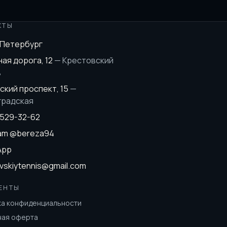
КТЫ
-Петербург
ая дорога, 12
—
Крестовский
в
ский проспект, 15
—
градская
 529-32-62
ram
@bereza94
App
vskiytennis@gmail.com
ЕНТЫ
ка конфиденциальности
ная оферта