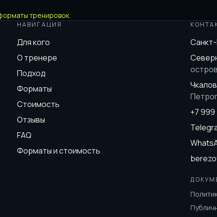
форматы тренировок
.
НАВИГАЦИЯ
КОНТА
Для кого
Санкт
О тренере
Северн
остро
Подход
Чкалов
Форматы
Петро
Стоимость
+7 999
Отзывы
Teleg
FAQ
Whats
Форматы и стоимость
berezo
ДОКУМ
Полити
Публич