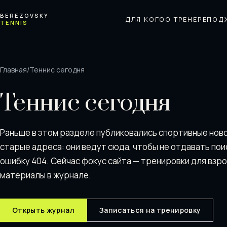
Перейти к содержимому
BEREZOVSKY
ДЛЯ КОГО
О ТРЕНЕРЕ
ПОД
TENNIS
Главная
/
Теннис сегодня
Теннис сегодня
Раньше в этом разделе публиковались спортивные нов
старые адреса: они ведут сюда, чтобы не отдавать пои
ошибку 404. Сейчас фокус сайта — тренировки для взр
материалы в журнале.
Открыть журнал
Записаться на тренировку