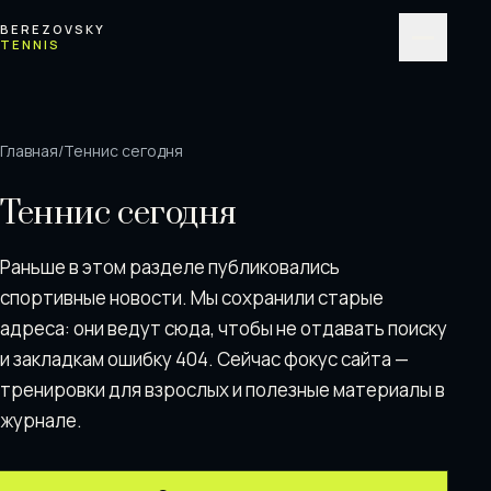
Перейти к содержимому
BEREZOVSKY
TENNIS
Меню
Главная
/
Теннис сегодня
Теннис сегодня
Раньше в этом разделе публиковались
спортивные новости. Мы сохранили старые
адреса: они ведут сюда, чтобы не отдавать поискy
и закладкам ошибку 404. Сейчас фокус сайта —
тренировки для взрослых и полезные материалы в
журнале.