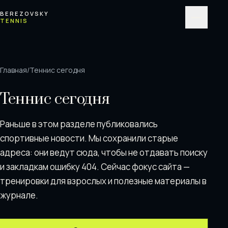
Перейти к содержимому
BEREZOVSKY
TENNIS
Меню
Главная
/
Теннис сегодня
Теннис сегодня
Раньше в этом разделе публиковались
спортивные новости. Мы сохранили старые
адреса: они ведут сюда, чтобы не отдавать поискy
и закладкам ошибку 404. Сейчас фокус сайта —
тренировки для взрослых и полезные материалы в
журнале.