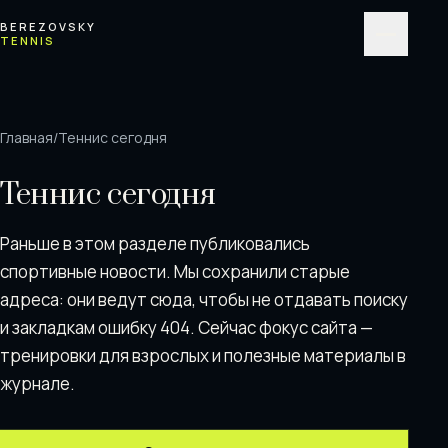
Перейти к содержимому
BEREZOVSKY
TENNIS
Меню
Главная
/
Теннис сегодня
Теннис сегодня
Раньше в этом разделе публиковались
спортивные новости. Мы сохранили старые
адреса: они ведут сюда, чтобы не отдавать поискy
и закладкам ошибку 404. Сейчас фокус сайта —
тренировки для взрослых и полезные материалы в
журнале.