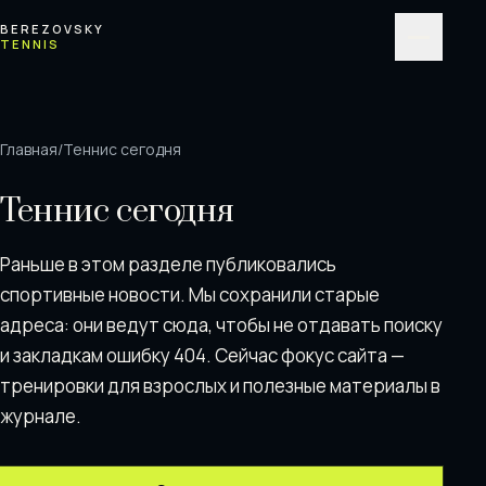
Перейти к содержимому
BEREZOVSKY
TENNIS
Меню
Главная
/
Теннис сегодня
Теннис сегодня
Раньше в этом разделе публиковались
спортивные новости. Мы сохранили старые
адреса: они ведут сюда, чтобы не отдавать поискy
и закладкам ошибку 404. Сейчас фокус сайта —
тренировки для взрослых и полезные материалы в
журнале.