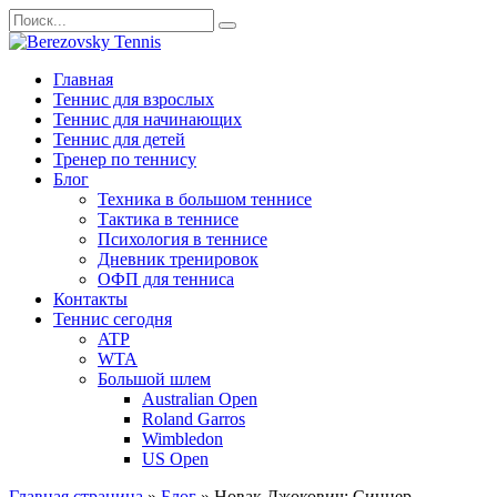
Перейти
Search
к
for:
содержанию
Главная
Теннис для взрослых
Теннис для начинающих
Теннис для детей
Тренер по теннису
Блог
Техника в большом теннисе
Тактика в теннисе
Психология в теннисе
Дневник тренировок
ОФП для тенниса
Контакты
Теннис сегодня
ATP
WTA
Большой шлем
Australian Open
Roland Garros
Wimbledon
US Open
Главная страница
»
Блог
»
Новак Джокович: Синнер