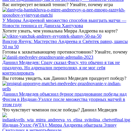
Вас интересует великий теннис? Узнайте, почему игра
У Мирры Андреевой множество способов выиграть матчи —
Новости тенниса от Даниэла Хантухова
Хотите узнать, чем уникальна Мирра Андреева на корте?
Виктор Янчук: Мастерство Андреева и Свёнтек равно, шансы
50 на 50
Готовы к захватывающему противостоянию? Узнайте, почему
Даниил Медведев: Сразу сказал Фису, что обычно я так не
праздную. Но адреналин переполнял, я не мог себя
контролировать
Вы готовы увидеть, как Даниил Медведев празднует победу?
Даниил Медведев объяснил бурное празднование победы над
Фисом в Индиан-Уэллсе после множества упорных матчей в
этом году
Что чувствует чемпион после победы? Даниил Медведев
Индиан-Уэллс (WTA): Мирра Андреева обыграла Элину
Свитолину в четвертьфинале