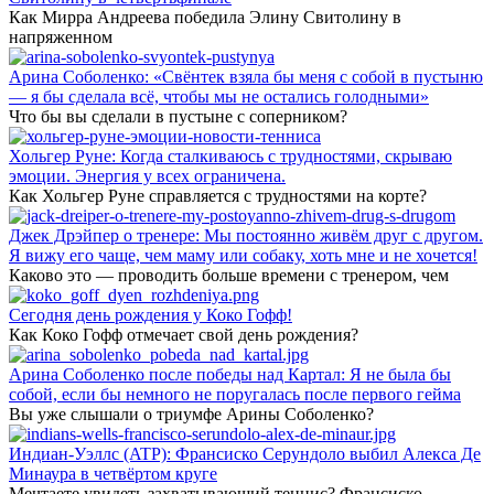
Как Мирра Андреева победила Элину Свитолину в
напряженном
Арина Соболенко: «Свёнтек взяла бы меня с собой в пустыню
— я бы сделала всё, чтобы мы не остались голодными»
Что бы вы сделали в пустыне с соперником?
Хольгер Руне: Когда сталкиваюсь с трудностями, скрываю
эмоции. Энергия у всех ограничена.
Как Хольгер Руне справляется с трудностями на корте?
Джек Дрэйпер о тренере: Мы постоянно живём друг с другом.
Я вижу его чаще, чем маму или собаку, хоть мне и не хочется!
Каково это — проводить больше времени с тренером, чем
Сегодня день рождения у Коко Гофф!
Как Коко Гофф отмечает свой день рождения?
Арина Соболенко после победы над Картал: Я не была бы
собой, если бы немного не поругалась после первого гейма
Вы уже слышали о триумфе Арины Соболенко?
Индиан-Уэллс (ATP): Франсиско Серундоло выбил Алекса Де
Минаура в четвёртом круге
Мечтаете увидеть захватывающий теннис? Франсиско