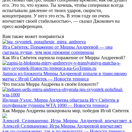
его. Это то, что нужно. Ты хочешь, чтобы соперники всегда
испытывали давление от твоих ударов, скорости,
концентрации. У него это есть. В этом году он очень
впечатляет своей стабильностью», — сказал Джокович на
пресс-конференции.
Вам также может понравиться
Ига Свёнтек: Поражение от Мирры Андреевой — она
сыграла лучше, чем мои прежние соперницы
Как Ига Свёнтек оценила поражение от Мирры Андреевой?
Записи из блокнота Мирры Андреевой попали в трансляцию
матча с Игой Свёнтек — Новости тенниса
Что писала Мирра Андреева в своём блокноте?
Индиан-Уэллс. Мирра Андреева обыграла Игу Свёнтек в
полуфинале турнира WTA 1000 — Новости тенниса
Как Мирра Андреева шокировала мир, победив Игой Свёнтек
Алексей Селиваненко: Игра Мирры Андреевой впечатляет
как по содержанию, так и по результату — Новости тенниса