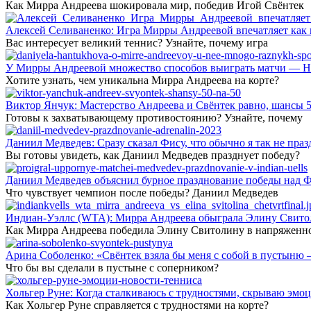
Как Мирра Андреева шокировала мир, победив Игой Свёнтек
Алексей Селиваненко: Игра Мирры Андреевой впечатляет как п
Вас интересует великий теннис? Узнайте, почему игра
У Мирры Андреевой множество способов выиграть матчи — Но
Хотите узнать, чем уникальна Мирра Андреева на корте?
Виктор Янчук: Мастерство Андреева и Свёнтек равно, шансы 5
Готовы к захватывающему противостоянию? Узнайте, почему
Даниил Медведев: Сразу сказал Фису, что обычно я так не праз
Вы готовы увидеть, как Даниил Медведев празднует победу?
Даниил Медведев объяснил бурное празднование победы над Ф
Что чувствует чемпион после победы? Даниил Медведев
Индиан-Уэллс (WTA): Мирра Андреева обыграла Элину Свитол
Как Мирра Андреева победила Элину Свитолину в напряженн
Арина Соболенко: «Свёнтек взяла бы меня с собой в пустыню 
Что бы вы сделали в пустыне с соперником?
Хольгер Руне: Когда сталкиваюсь с трудностями, скрываю эмоц
Как Хольгер Руне справляется с трудностями на корте?