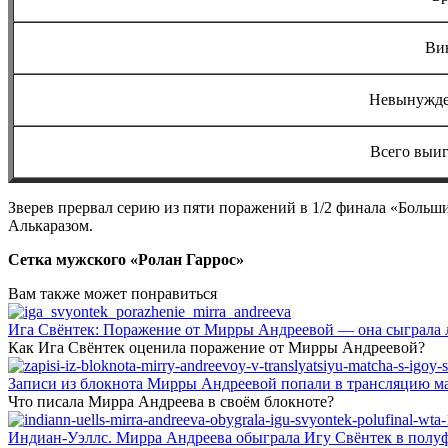
Ви
Невынужде
Всего выи
Зверев прервал серию из пяти поражений в 1/2 финала «Больш
Алькаразом.
Сетка мужского «Ролан Гаррос»
Вам также может понравиться
Ига Свёнтек: Поражение от Мирры Андреевой — она сыграла 
Как Ига Свёнтек оценила поражение от Мирры Андреевой?
Записи из блокнота Мирры Андреевой попали в трансляцию м
Что писала Мирра Андреева в своём блокноте?
Индиан-Уэллс. Мирра Андреева обыграла Игу Свёнтек в полу