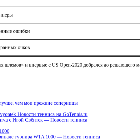
ннеры
нные ошибки
гранных очков
их шлемов» и впервые с US Open-2020 добрался до решающего ма
лучше, чем мои прежние соперницы
атча с Игой Свёнтек — Новости тенниса
финале турнира WTA 1000 — Новости тенниса