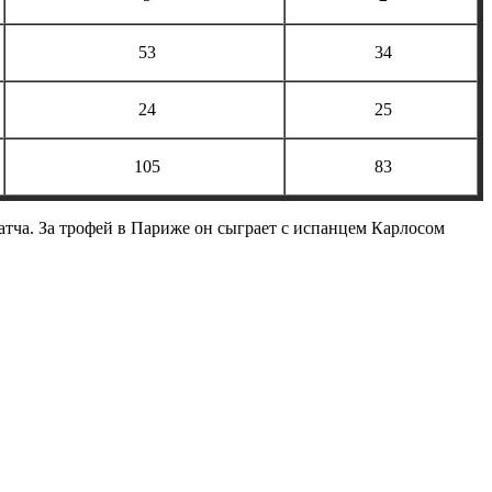
53
34
24
25
105
83
тча. За трофей в Париже он сыграет с испанцем Карлосом