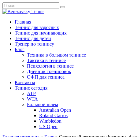
Перейти
Search
к
for:
содержанию
Главная
Теннис для взрослых
Теннис для начинающих
Теннис для детей
Тренер по теннису
Блог
Техника в большом теннисе
Тактика в теннисе
Психология в теннисе
Дневник тренировок
ОФП для тенниса
Контакты
Теннис сегодня
ATP
WTA
Большой шлем
Australian Open
Roland Garros
Wimbledon
US Open
Главная страница
»
Блог
»
Открытый чемпионат Франции. Алекс