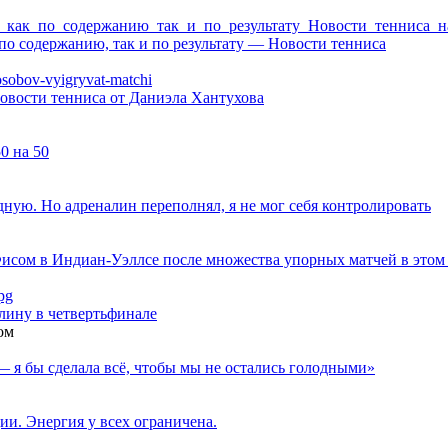
о содержанию, так и по результату — Новости тенниса
вости тенниса от Даниэла Хантухова
0 на 50
дную. Но адреналин переполнял, я не мог себя контролировать
исом в Индиан-Уэллсе после множества упорных матчей в этом
ину в четвертьфинале
ом
— я бы сделала всё, чтобы мы не остались голодными»
ии. Энергия у всех ограничена.