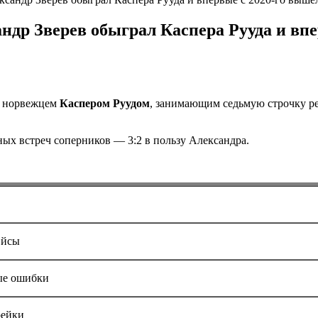
р Зверев обыграл Каспера Рууда и впе
д норвежцем
Каспером Руудом
, занимающим седьмую строчку рей
ных встреч соперников — 3:2 в пользу Александра.
йсы
е ошибки
рейки