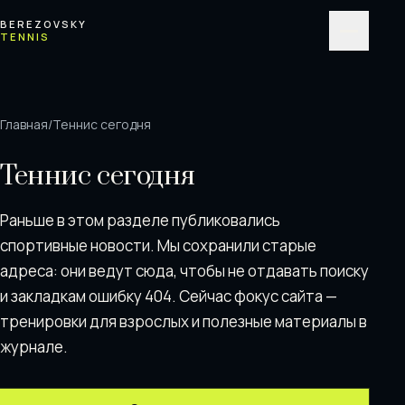
Перейти к содержимому
BEREZOVSKY
TENNIS
Меню
Главная
/
Теннис сегодня
Теннис сегодня
Раньше в этом разделе публиковались
спортивные новости. Мы сохранили старые
адреса: они ведут сюда, чтобы не отдавать поискy
и закладкам ошибку 404. Сейчас фокус сайта —
тренировки для взрослых и полезные материалы в
журнале.