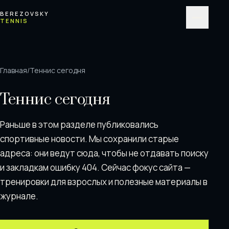
Перейти к содержимому
BEREZOVSKY
TENNIS
Меню
Главная
/
Теннис сегодня
Теннис сегодня
Раньше в этом разделе публиковались
спортивные новости. Мы сохранили старые
адреса: они ведут сюда, чтобы не отдавать поискy
и закладкам ошибку 404. Сейчас фокус сайта —
тренировки для взрослых и полезные материалы в
журнале.