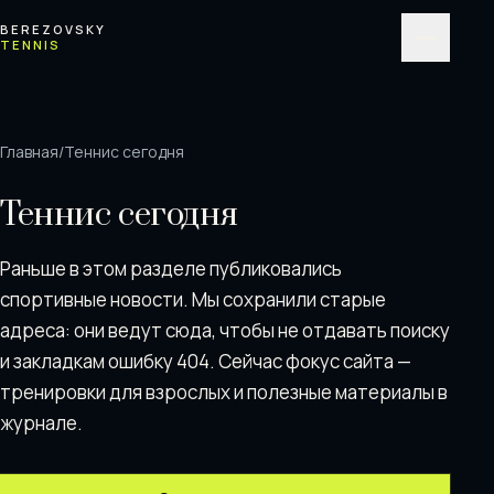
Перейти к содержимому
BEREZOVSKY
TENNIS
Меню
Главная
/
Теннис сегодня
Теннис сегодня
Раньше в этом разделе публиковались
спортивные новости. Мы сохранили старые
адреса: они ведут сюда, чтобы не отдавать поискy
и закладкам ошибку 404. Сейчас фокус сайта —
тренировки для взрослых и полезные материалы в
журнале.