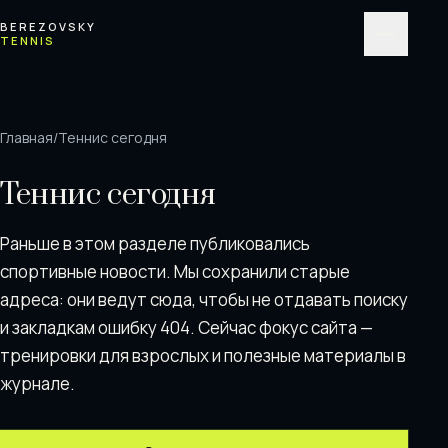
Перейти к содержимому
BEREZOVSKY
TENNIS
Меню
Главная
/
Теннис сегодня
Теннис сегодня
Раньше в этом разделе публиковались
спортивные новости. Мы сохранили старые
адреса: они ведут сюда, чтобы не отдавать поискy
и закладкам ошибку 404. Сейчас фокус сайта —
тренировки для взрослых и полезные материалы в
журнале.