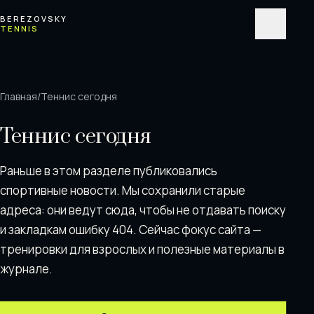
Перейти к содержимому
BEREZOVSKY
TENNIS
Меню
Главная
/
Теннис сегодня
Теннис сегодня
Раньше в этом разделе публиковались
спортивные новости. Мы сохранили старые
адреса: они ведут сюда, чтобы не отдавать поискy
и закладкам ошибку 404. Сейчас фокус сайта —
тренировки для взрослых и полезные материалы в
журнале.