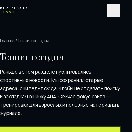
Перейти к содержимому
BEREZOVSKY
TENNIS
Меню
Главная
/
Теннис сегодня
Теннис сегодня
Раньше в этом разделе публиковались
спортивные новости. Мы сохранили старые
адреса: они ведут сюда, чтобы не отдавать поискy
и закладкам ошибку 404. Сейчас фокус сайта —
тренировки для взрослых и полезные материалы в
журнале.