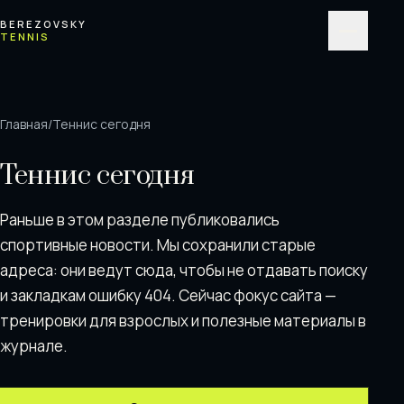
Перейти к содержимому
BEREZOVSKY
TENNIS
Меню
Главная
/
Теннис сегодня
Теннис сегодня
Раньше в этом разделе публиковались
спортивные новости. Мы сохранили старые
адреса: они ведут сюда, чтобы не отдавать поискy
и закладкам ошибку 404. Сейчас фокус сайта —
тренировки для взрослых и полезные материалы в
журнале.