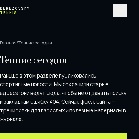
Перейти к содержимому
BEREZOVSKY
TENNIS
Меню
Главная
/
Теннис сегодня
Теннис сегодня
Раньше в этом разделе публиковались
спортивные новости. Мы сохранили старые
адреса: они ведут сюда, чтобы не отдавать поискy
и закладкам ошибку 404. Сейчас фокус сайта —
тренировки для взрослых и полезные материалы в
журнале.