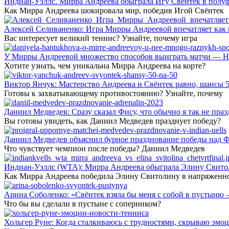
Индиан-Уэллс. Мирра Андреева обыграла Игу Свёнтек в полу
Как Мирра Андреева шокировала мир, победив Игой Свёнтек
Алексей Селиваненко: Игра Мирры Андреевой впечатляет как п
Вас интересует великий теннис? Узнайте, почему игра
У Мирры Андреевой множество способов выиграть матчи — Но
Хотите узнать, чем уникальна Мирра Андреева на корте?
Виктор Янчук: Мастерство Андреева и Свёнтек равно, шансы 5
Готовы к захватывающему противостоянию? Узнайте, почему
Даниил Медведев: Сразу сказал Фису, что обычно я так не праз
Вы готовы увидеть, как Даниил Медведев празднует победу?
Даниил Медведев объяснил бурное празднование победы над Ф
Что чувствует чемпион после победы? Даниил Медведев
Индиан-Уэллс (WTA): Мирра Андреева обыграла Элину Свитол
Как Мирра Андреева победила Элину Свитолину в напряженн
Арина Соболенко: «Свёнтек взяла бы меня с собой в пустыню 
Что бы вы сделали в пустыне с соперником?
Хольгер Руне: Когда сталкиваюсь с трудностями, скрываю эмоц