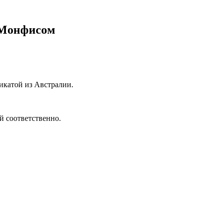
с Монфисом
икатой из Австралии.
й соответственно.