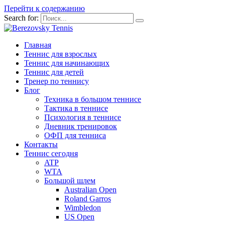
Перейти к содержанию
Search for:
Главная
Теннис для взрослых
Теннис для начинающих
Теннис для детей
Тренер по теннису
Блог
Техника в большом теннисе
Тактика в теннисе
Психология в теннисе
Дневник тренировок
ОФП для тенниса
Контакты
Теннис сегодня
ATP
WTA
Большой шлем
Australian Open
Roland Garros
Wimbledon
US Open