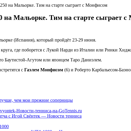
250 на Мальорке. Тим на старте сыграет с Монфисом
0 на Мальорке. Тим на старте сыграет 
льорке (Испания), который пройдёт 23-29 июня.
о круга, где поборется с Лукой Нарди из Италии или Ринки Хидж
рто Баутистой-Агутом или японцем Таро Даниэлем.
стретятся с
Гаэлем Монфисом
(6) и Роберто Карбальесом-Баэно
лучше, чем мои прежние соперницы
атча с Игой Свёнтек — Новости тенниса