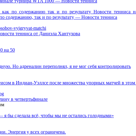
финале турнира WTA 1000 — Новости тенниса
о содержанию, так и по результату — Новости тенниса
вости тенниса от Даниэла Хантухова
0 на 50
дную. Но адреналин переполнял, я не мог себя контролировать
исом в Индиан-Уэллсе после множества упорных матчей в этом
ину в четвертьфинале
ом
— я бы сделала всё, чтобы мы не остались голодными»
ии. Энергия у всех ограничена.