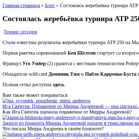
Главная страница
»
Блог
»
Состоялась жеребьёвка турнира ATP 
Состоялась жеребьёвка турнира ATP 25
Теннис сегодня
Стали известны результаты жеребьёвки турнира ATP 250 на Ма
Первая ракетка соревнований
Бен Шелтон
стартует со второг
Француз
Уго Умбер
(2) сразится с местным теннисистом Робе
Обладатели wild card
Доминик Тим
и
Пабло Карреньо-Буста
в
Полная сетка доступна
здесь
.
Вам также может понравиться
Ига Свёнтек: Поражение от Мирры Андреевой — она сыграла 
Как Ига Свёнтек оценила поражение от Мирры Андреевой?
Записи из блокнота Мирры Андреевой попали в трансляцию м
Что писала Мирра Андреева в своём блокноте?